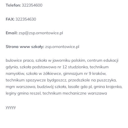
Telefon:
322354600
FAX:
322354630
Email:
zsp@zsp.ornontowice.pl
Strona www szkoły:
zsp.ornontowice.pl
bulowice praca, szkoła w jaworniku polskim, centrum edukacji
gdynia, szkoła podstawowa nr 12 studzionka, technikum
namysłów, szkoła w żółkiewce, gimnazjum nr 9 kraków,
technikum spozywcze bydgoszcz, przedszkole na puszczyka,
mgm warszawa, budziwój szkoła, lasalle gda pl, gmina krajenka,
leginy gmina reszel, technikum mechaniczne warszawa
yyyyy