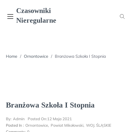
Skip
Czasowniki
to
content
Nieregularne
Home
/
Ornontowice
/
Branżowa Szkoła I Stopnia
Branżowa Szkoła I Stopnia
By:
Admin
Posted On:
12 Maja 2021
Posted In :
Ornontowice
,
Powiat Mikołowski
,
WOJ. ŚLĄSKIE
Comments:
0