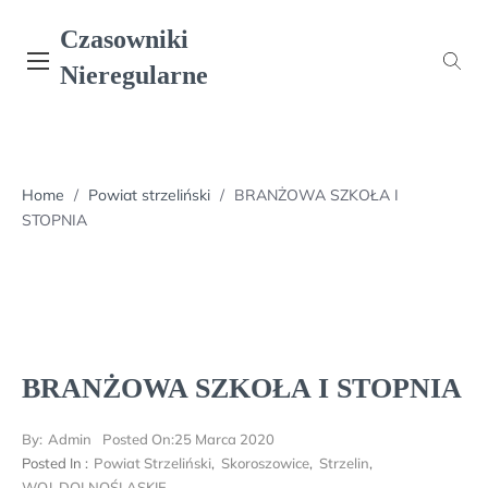
Skip
Czasowniki
to
content
Nieregularne
Home
/
Powiat strzeliński
/
BRANŻOWA SZKOŁA I
STOPNIA
BRANŻOWA SZKOŁA I STOPNIA
By:
Admin
Posted On:
25 Marca 2020
Posted In :
Powiat Strzeliński
,
Skoroszowice
,
Strzelin
,
WOJ. DOLNOŚLĄSKIE