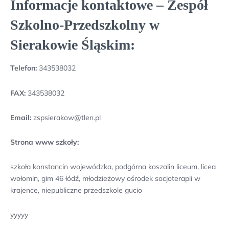
Informacje kontaktowe – Zespół
Szkolno-Przedszkolny w
Sierakowie Śląskim:
Telefon:
343538032
FAX:
343538032
Email:
zspsierakow@tlen.pl
Strona www szkoły:
szkoła konstancin wojewódzka, podgórna koszalin liceum, licea
wołomin, gim 46 łódź, młodzieżowy ośrodek socjoterapii w
krajence, niepubliczne przedszkole gucio
yyyyy