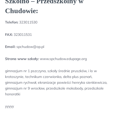
Szkolno – Przedszkolny w
Chudowie:
Telefon:
323011530
FAX:
323011531
Email:
spchudow@op.pl
Strona www szkoły:
www.spchudow.edupage.org
gimnazjum nr 1 pszczyna, szkoły średnie pruszków, i lo w
krotoszynie, technikum czerwionka, delta plus poznań,
gimnazjum rychwał, ekranizacje powieści henryka sienkiewicza,
gimnazjum nr 9 wrocław, przedszkole mokobody, przedszkole
honoratki
yyyyy