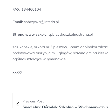
FAX:
134460104
Email:
spbrzyska@interia.pl
Strona www szkoły:
spbrzyskaszkolnastrona.pl
zdz końskie, szkoła nr 3 pleszew, liceum ogólnokształcą
podstawowa tuszyn, gim 1 głogów, sławno gmina kiszkowo
ogólnokształcące w rymanowie
yyyyy
Previous Post
Specjalny Ośrodek Szkolno – Wychowawczy 