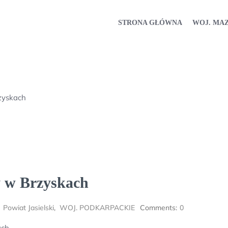
STRONA GŁÓWNA
WOJ. MA
zyskach
y w Brzyskach
,
Powiat Jasielski
,
WOJ. PODKARPACKIE
Comments:
0
ach