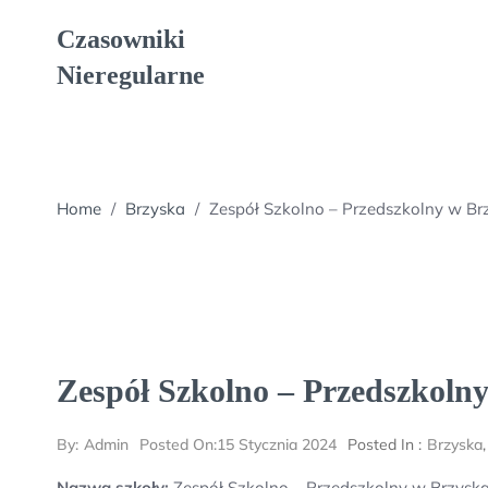
Skip
Czasowniki
to
content
Nieregularne
Home
/
Brzyska
/
Zespół Szkolno – Przedszkolny w Br
Zespół Szkolno – Przedszkoln
By:
Admin
Posted On:
15 Stycznia 2024
Posted In :
Brzyska
Nazwa szkoły:
Zespół Szkolno – Przedszkolny w Brzysk