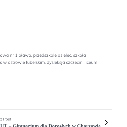
owa nr 1 oława, przedszkole osielec, szkoła
 ostrowie lubelskim, dysleksja szczecin, liceum
t Post
UT – Gimnazjum dla Dorosłych w Chorzowie