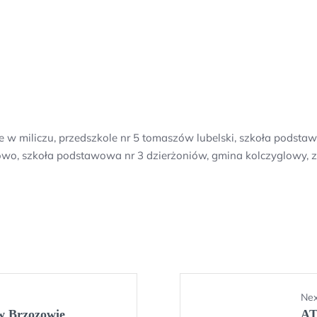
ce w miliczu, przedszkole nr 5 tomaszów lubelski, szkoła podstaw
, szkoła podstawowa nr 3 dzierżoniów, gmina kolczyglowy, zs w
Nex
w Brzozowie
AT