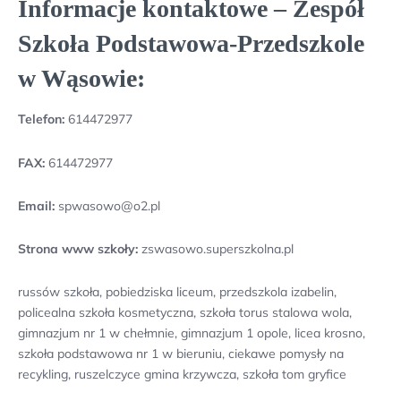
Informacje kontaktowe – Zespół
Szkoła Podstawowa-Przedszkole
w Wąsowie:
Telefon:
614472977
FAX:
614472977
Email:
spwasowo@o2.pl
Strona www szkoły:
zswasowo.superszkolna.pl
russów szkoła, pobiedziska liceum, przedszkola izabelin,
policealna szkoła kosmetyczna, szkoła torus stalowa wola,
gimnazjum nr 1 w chełmnie, gimnazjum 1 opole, licea krosno,
szkoła podstawowa nr 1 w bieruniu, ciekawe pomysły na
recykling, ruszelczyce gmina krzywcza, szkoła tom gryfice