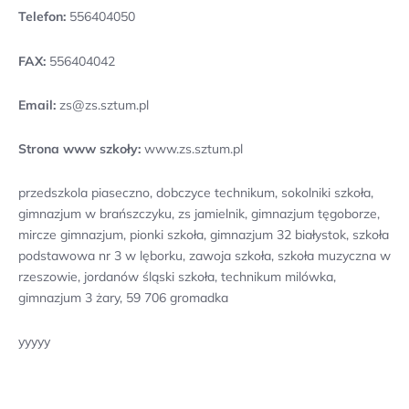
Telefon:
556404050
FAX:
556404042
Email:
zs@zs.sztum.pl
Strona www szkoły:
www.zs.sztum.pl
przedszkola piaseczno, dobczyce technikum, sokolniki szkoła,
gimnazjum w brańszczyku, zs jamielnik, gimnazjum tęgoborze,
mircze gimnazjum, pionki szkoła, gimnazjum 32 białystok, szkoła
podstawowa nr 3 w lęborku, zawoja szkoła, szkoła muzyczna w
rzeszowie, jordanów śląski szkoła, technikum milówka,
gimnazjum 3 żary, 59 706 gromadka
yyyyy