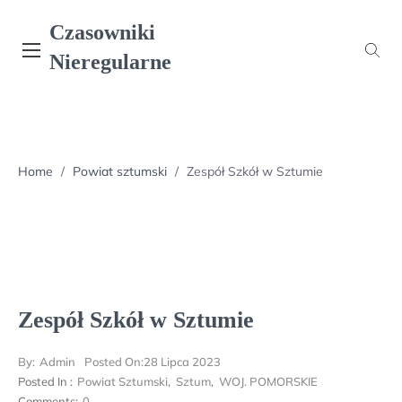
Skip
Czasowniki
to
content
Nieregularne
Home
/
Powiat sztumski
/
Zespół Szkół w Sztumie
Zespół Szkół w Sztumie
By:
Admin
Posted On:
28 Lipca 2023
Posted In :
Powiat Sztumski
,
Sztum
,
WOJ. POMORSKIE
Comments:
0