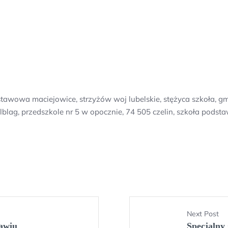
wowa maciejowice, strzyżów woj lubelskie, stężyca szkoła, gmin
lblag, przedszkole nr 5 w opocznie, 74 505 czelin, szkoła pods
Next Post
awiu
Specjalny