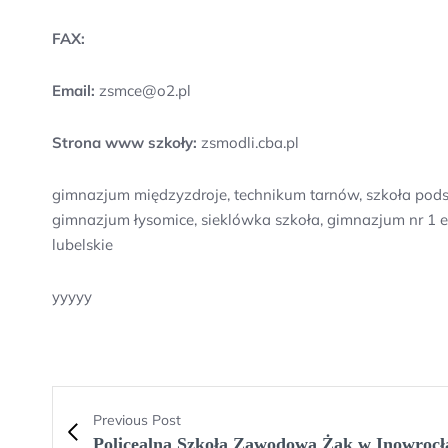
FAX:
Email:
zsmce@o2.pl
Strona www szkoły:
zsmodli.cba.pl
gimnazjum międzyzdroje, technikum tarnów, szkoła podsta
gimnazjum łysomice, sieklówka szkoła, gimnazjum nr 1 e
lubelskie
yyyyy
Previous Post
Policealna Szkoła Zawodowa Żak w Inowrocł