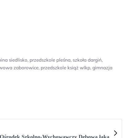
a siedlisko, przedszkole pleśna, szkoła dargiń,
tawowa zaborowice, przedszkole książ wlkp, gimnazja
 Ośrodek Szkolno-Wychowawczy Dębowa łąka