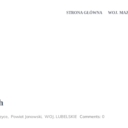
STRONA GŁÓWNA
WOJ. MA
h
h
zyce
,
Powiat Janowski
,
WOJ. LUBELSKIE
Comments:
0