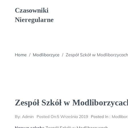
Skip
Czasowniki
to
content
Nieregularne
Home
/
Modliborzyce
/
Zespół Szkół w Modliborzycac
Zespół Szkół w Modliborzycac
By:
Admin
Posted On:
5 Września 2019
Posted In :
Modlibor
Nazwa szkoły:
Zespół Szkół w Modliborzycach