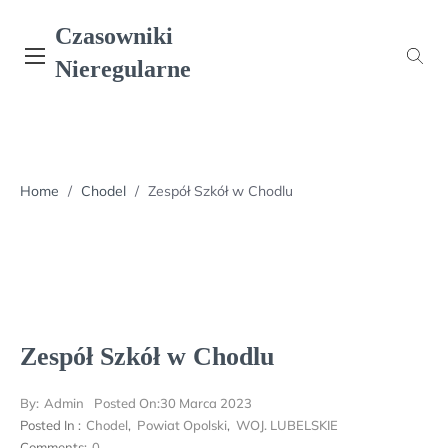
Skip
Czasowniki
to
content
Nieregularne
Home
/
Chodel
/
Zespół Szkół w Chodlu
Zespół Szkół w Chodlu
By:
Admin
Posted On:
30 Marca 2023
Posted In :
Chodel
,
Powiat Opolski
,
WOJ. LUBELSKIE
Comments:
0