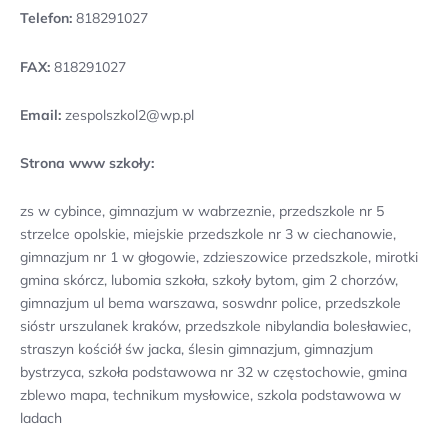
Telefon:
818291027
FAX:
818291027
Email:
zespolszkol2@wp.pl
Strona www szkoły:
zs w cybince, gimnazjum w wabrzeznie, przedszkole nr 5
strzelce opolskie, miejskie przedszkole nr 3 w ciechanowie,
gimnazjum nr 1 w głogowie, zdzieszowice przedszkole, mirotki
gmina skórcz, lubomia szkoła, szkoły bytom, gim 2 chorzów,
gimnazjum ul bema warszawa, soswdnr police, przedszkole
sióstr urszulanek kraków, przedszkole nibylandia bolesławiec,
straszyn kościół św jacka, ślesin gimnazjum, gimnazjum
bystrzyca, szkoła podstawowa nr 32 w częstochowie, gmina
zblewo mapa, technikum mysłowice, szkola podstawowa w
ladach