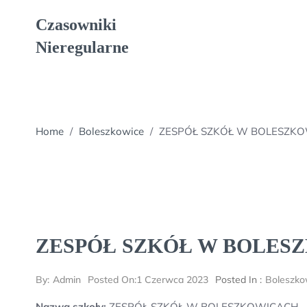
Skip
Czasowniki
to
content
Nieregularne
Home
/
Boleszkowice
/
ZESPÓŁ SZKÓŁ W BOLESZK
ZESPÓŁ SZKÓŁ W BOLES
By:
Admin
Posted On:
1 Czerwca 2023
Posted In :
Boleszko
Nazwa szkoły:
ZESPÓŁ SZKÓŁ W BOLESZKOWICACH