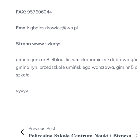
FAX:
957606044
Email:
gboleszkowice@wp.pl
Strona www szkoły:
gimnazjum nr 8 elbląg, liceum ekonomiczne dąbrowa górn
gmina ryn, przedszkole umińskiego warszawa, gim nr 5 o
szkoła
yyyyy
Previous Post
Policealna Szkoła Centrum Nauki i Biznesu