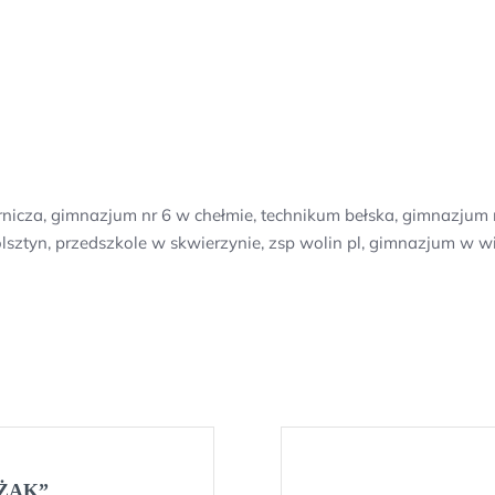
icza, gimnazjum nr 6 w chełmie, technikum bełska, gimnazjum nr
lsztyn, przedszkole w skwierzynie, zsp wolin pl, gimnazjum w w
 „ŻAK”