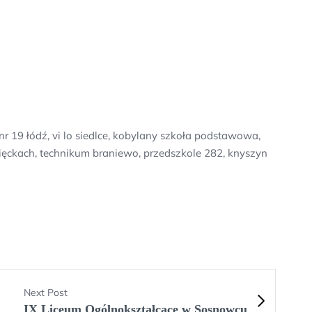
 19 łódź, vi lo siedlce, kobylany szkoła podstawowa,
ięckach, technikum braniewo, przedszkole 282, knyszyn
Next Post
IX Liceum Ogólnokształcące w Sosnowcu