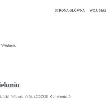
STRONA GŁÓWNA
WOJ. MA
w Wieluniu
ieluniu
luński
,
Wieluń
,
WOJ. ŁÓDZKIE
Comments:
0