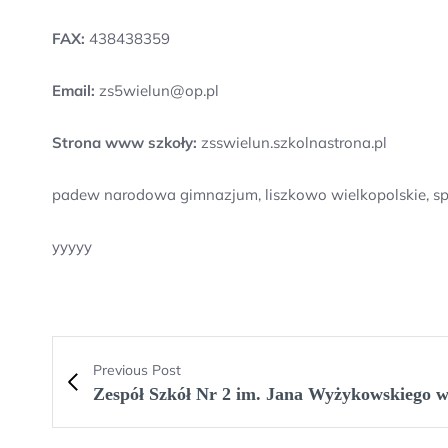
FAX:
438438359
Email:
zs5wielun@op.pl
Strona www szkoły:
zsswielun.szkolnastrona.pl
padew narodowa gimnazjum, liszkowo wielkopolskie, sp
yyyyy
Previous Post
Zespół Szkół Nr 2 im. Jana Wyżykowskiego w