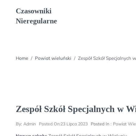
Skip
Czasowniki
to
content
Nieregularne
Home
/
Powiat wieluński
/
Zespół Szkół Specjalnych 
Zespół Szkół Specjalnych w W
By:
Admin
Posted On:
23 Lipca 2023
Posted In :
Powiat Wie
Nazwa szkoły:
Zespół Szkół Specjalnych w Wieluniu