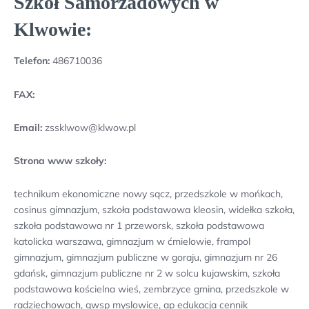
Szkoł Samorzadowych w
Klwowie:
Telefon:
486710036
FAX:
Email:
zssklwow@klwow.pl
Strona www szkoły:
technikum ekonomiczne nowy sącz, przedszkole w mońkach,
cosinus gimnazjum, szkoła podstawowa kleosin, widełka szkoła,
szkoła podstawowa nr 1 przeworsk, szkoła podstawowa
katolicka warszawa, gimnazjum w ćmielowie, frampol
gimnazjum, gimnazjum publiczne w goraju, gimnazjum nr 26
gdańsk, gimnazjum publiczne nr 2 w solcu kujawskim, szkoła
podstawowa kościelna wieś, zembrzyce gmina, przedszkole w
radziechowach, gwsp myslowice, ap edukacja cennik