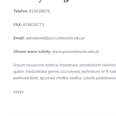
Telefon:
815628076
FAX:
815628773
Email:
sekretariat@pszczelawola.edu.pl
Strona www szkoły:
www.pszczelawola.edu.pl
liceum muzyczne kraków basztowa, przedszkole ciechocin
gubin, niedzieliska gmina szczurowa, technikum nr 5 ru
parkowe łódź, tęczowa chatka siedlce, szkoła podstawo
yyyyy