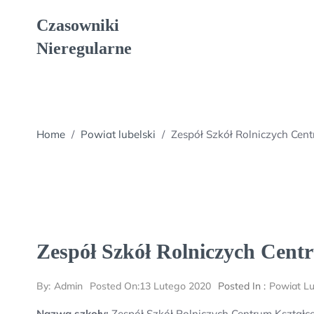
Skip
Czasowniki
to
content
Nieregularne
Home
/
Powiat lubelski
/
Zespół Szkół Rolniczych Cen
Zespół Szkół Rolniczych Centr
By:
Admin
Posted On:
13 Lutego 2020
Posted In :
Powiat Lu
Nazwa szkoły:
Zespół Szkół Rolniczych Centrum Kształc