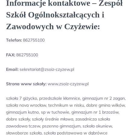
Informacje kontaktowe – Zespół
Szkół Ogólnokształcących i
Zawodowych w Czyżewie:
Telefon:
862755100
FAX:
862755100
Email:
sekretariat@zsoiz-czyzew.pl
Strona www szkoły:
www.zsoiz-czyzew.pl
szkoła 7 giżycko, przedszkole kłomnice, gimnazjum nr 2 zagan,
szkoła nova wrocław, technikum w nisku, dobre gmina wilków,
gimnazjum kutno, sp w tuchowie, gimnazjum nr 1 brzozów,
dobre szkoły, szkoły średnie mława, zasadnicza szkoła
zawodowa tczew, pszenno gimnazjum, szkoła okuniew,
sławoborze szkoła, szkoła podstawowa w dąbrówce