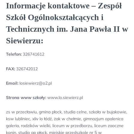
Informacje kontaktowe – Zespół
Szkół Ogólnokształcących i
Technicznych im. Jana Pawła II w
Siewierzu:
Telefon:
326741612
FAX:
326742012
Email:
losiewierz@o2.pl
Strona www szkoły:
www.lo.siewierz.pl
zs w przecławiu, gmina płock, studia celne, szkoła w bujakowie,
ksw lubliniec, xliv lo łódź, żak w chełmie, gimnazjum opalenica
galeria, radzików wielki, liceum w przedborzu, liceum zaoczne
konin, studio ap płock, miejskie przedszkole nr 5 w