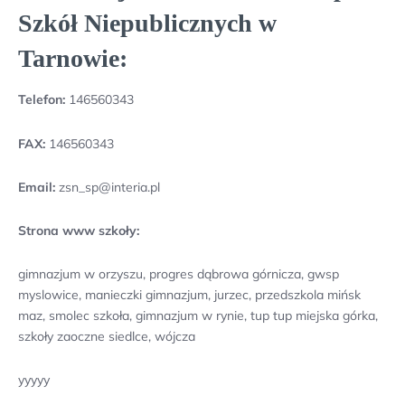
Szkół Niepublicznych w
Tarnowie:
Telefon:
146560343
FAX:
146560343
Email:
zsn_sp@interia.pl
Strona www szkoły:
gimnazjum w orzyszu, progres dąbrowa górnicza, gwsp
myslowice, manieczki gimnazjum, jurzec, przedszkola mińsk
maz, smolec szkoła, gimnazjum w rynie, tup tup miejska górka,
szkoły zaoczne siedlce, wójcza
yyyyy