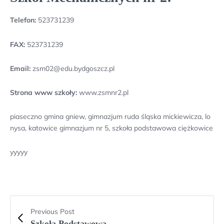
Telefon:
523731239
FAX:
523731239
Email:
zsm02@edu.bydgoszcz.pl
Strona www szkoły:
www.zsmnr2.pl
piaseczno gmina gniew, gimnazjum ruda śląska mickiewicza, lo
nysa, katowice gimnazjum nr 5, szkoła podstawowa ciężkowice
yyyyy
Previous Post
Szkoła Podstawowa