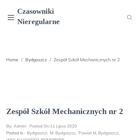
Skip
Czasowniki
to
content
Nieregularne
Home
/
Bydgoszcz
/
Zespół Szkół Mechanicznych nr 2
Zespół Szkół Mechanicznych nr 2
By:
Admin
Posted On:
11 Lipca 2020
Posted In :
Bydgoszcz
,
M. Bydgoszcz
,
Powiat M. Bydgoszcz
,
WOJ. KUJAWSKO-POMORSKIE