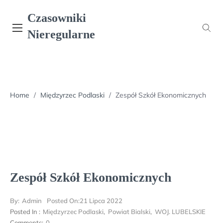
Skip
Czasowniki
to
content
Nieregularne
Home
/
Międzyrzec Podlaski
/
Zespół Szkół Ekonomicznych
Zespół Szkół Ekonomicznych
By:
Admin
Posted On:
21 Lipca 2022
Posted In :
Międzyrzec Podlaski
,
Powiat Bialski
,
WOJ. LUBELSKIE
Comments:
0