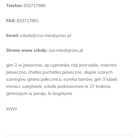
Telefon:
833717880
FAX:
833717881
Email:
szkola@zse.miedzyrzec.pl
Strona www szkoły:
zse.miedzyrzec.pl
gim 2 w jaworznie, sp cyprianka, ckp jastrzębie, maestro
piaseczno, chatka puchatka piaseczno, słupsk szarych
szeregów, gmina pałecznica, eureka tarnów, gim 3 lubań,
moracz sulejówek, szkoła podstawowa nr 27 kraków,
gimnazjum w poraju, lo bogatynia
yyyyy