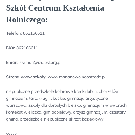
Szkół Centrum Kształcenia
Rolniczego:
Telefon:
862166611
FAX:
862166611
Email:
zsrmari@izd.psl.org.pl
Strona www szkoły:
www.marianowo.neostrada.pl
niepubliczne przedszkole kolorowe kredki lublin, chorzelów
gimnazjum, tartak ługi lubuskie, gimnazja artystyczne
warszawa, szkoły dla dorosłych bielsko, gimnazjum w sworach,
kontekst wieliczka, gim popielawy, orzysz gimnazjum, czastary
gmina, przedszkole niepubliczne skrzat koziegłowy
yyyyy