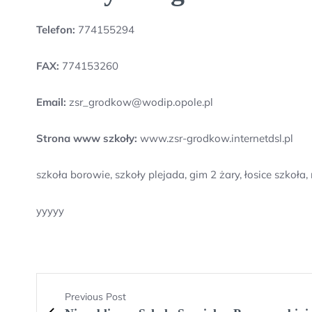
Telefon:
774155294
FAX:
774153260
Email:
zsr_grodkow@wodip.opole.pl
Strona www szkoły:
www.zsr-grodkow.internetdsl.pl
szkoła borowie, szkoły plejada, gim 2 żary, łosice szk
yyyyy
Previous Post