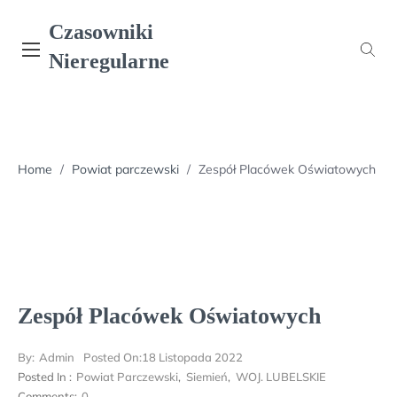
Skip
Czasowniki
to
content
Nieregularne
Home
/
Powiat parczewski
/
Zespół Placówek Oświatowych
Zespół Placówek Oświatowych
By:
Admin
Posted On:
18 Listopada 2022
Posted In :
Powiat Parczewski
,
Siemień
,
WOJ. LUBELSKIE
Comments:
0