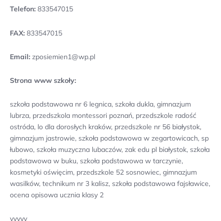
Telefon:
833547015
FAX:
833547015
Email:
zposiemien1@wp.pl
Strona www szkoły:
szkoła podstawowa nr 6 legnica, szkoła dukla, gimnazjum
lubrza, przedszkola montessori poznań, przedszkole radość
ostróda, lo dla dorosłych kraków, przedszkole nr 56 białystok,
gimnazjum jastrowie, szkoła podstawowa w zegartowicach, sp
łubowo, szkoła muzyczna lubaczów, zak edu pl białystok, szkoła
podstawowa w buku, szkoła podstawowa w tarczynie,
kosmetyki oświęcim, przedszkole 52 sosnowiec, gimnazjum
wasilków, technikum nr 3 kalisz, szkoła podstawowa fajsławice,
ocena opisowa ucznia klasy 2
yyyyy