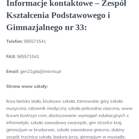
Informacje kontaktowe – Zespół
Kształcenia Podstawowego i
Gimnazjalnego nr 33:
Telefon:
585571541
FAX:
585571541
Email:
gim21gda@interia.pl
Strona www szkoły:
licea bielsko biała, kiszkowo szkoła, tarnowskie góry szkoła
muzyczna, ratownik medyczny szkoła policealna zaoczna, www
liceum kostrzyn com, dostosowanie wymagań edukacyjnych z
informatyki, szkoła zawodowa swarzędz, gim strzelce kraj,
gimnazjum w brudzewie, szkoła zawodowa gniezno, dubiny
zespół, trzcinica szkoła, badura jerzy, gimnazjum w mysiadle,