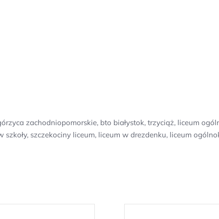
órzyca zachodniopomorskie, bto białystok, trzyciąż, liceum ogó
 szkoły, szczekociny liceum, liceum w drezdenku, liceum ogólno