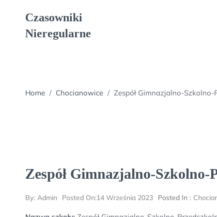
Skip
Czasowniki
to
content
Nieregularne
Home
/
Chocianowice
/
Zespół Gimnazjalno-Szkolno-
Zespół Gimnazjalno-Szkolno-
By:
Admin
Posted On:
14 Września 2023
Posted In :
Chocia
Nazwa szkoły:
Zespół Gimnazjalno-Szkolno-Przedszkol