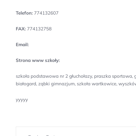
Telefon:
774132607
FAX:
774132758
Email:
Strona www szkoły:
szkoła podstawowa nr 2 głuchołazy, praszka sportowa, g
białogard, ząbki gimnazjum, szkoła wartkowice, wyszków
yyyyy