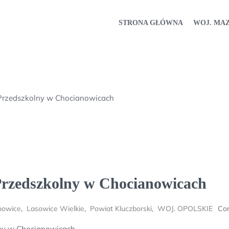
STRONA GŁÓWNA
WOJ. MA
Przedszkolny w Chocianowicach
Przedszkolny w Chocianowicach
nowice
,
Lasowice Wielkie
,
Powiat Kluczborski
,
WOJ. OPOLSKIE
Co
ny w Chocianowicach