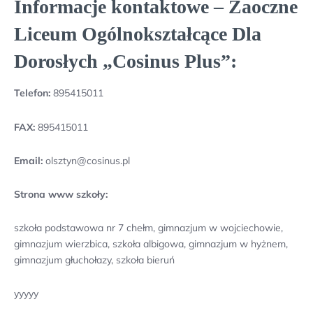
Informacje kontaktowe – Zaoczne
Liceum Ogólnokształcące Dla
Dorosłych „Cosinus Plus”:
Telefon:
895415011
FAX:
895415011
Email:
olsztyn@cosinus.pl
Strona www szkoły:
szkoła podstawowa nr 7 chełm, gimnazjum w wojciechowie,
gimnazjum wierzbica, szkoła albigowa, gimnazjum w hyżnem,
gimnazjum głuchołazy, szkoła bieruń
yyyyy