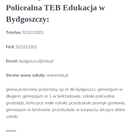
Policealna TEB Edukacja w
Bydgoszczy:
Telefon:
523213201
FAX:
523213201
Email:
bydgoszcz@teb.pl
Strona www szkoły:
www.teb.pl
gmina jeziorzany jeziorzany, sp nr 46 bydgoszcz, gimnazjum w
długiem, gimnazjum nr 1 w bełchatowie, szkoła policealna
grudziądz, kończyce małe szkoła, przedszkole promyk gocławia,
gimnazjum w bestwinie, przedszkole w karpaczu, biczyce dolne
szkoła
yyyyy