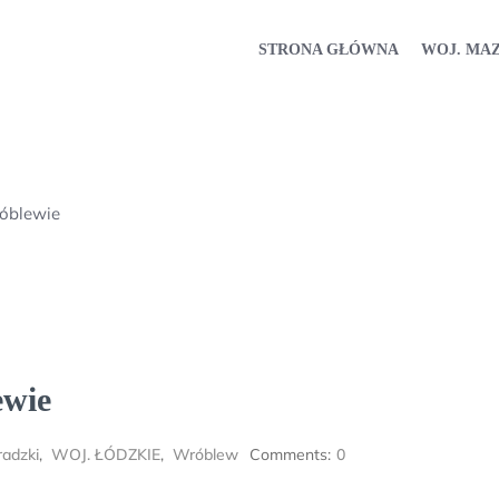
STRONA GŁÓWNA
WOJ. MA
óblewie
ewie
radzki
,
WOJ. ŁÓDZKIE
,
Wróblew
Comments:
0