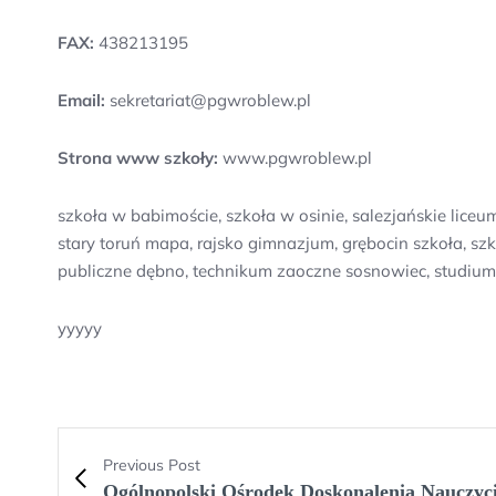
FAX:
438213195
Email:
sekretariat@pgwroblew.pl
Strona www szkoły:
www.pgwroblew.pl
szkoła w babimoście, szkoła w osinie, salezjańskie li
stary toruń mapa, rajsko gimnazjum, grębocin szkoła, s
publiczne dębno, technikum zaoczne sosnowiec, studiu
yyyyy
Previous Post
Ogólnopolski Ośrodek Doskonalenia Nauczy