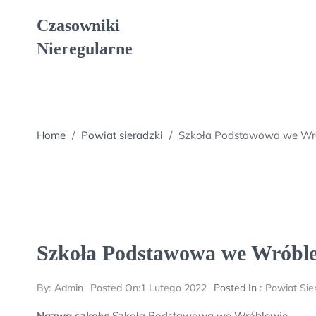
Skip
Czasowniki
to
content
Nieregularne
Home
/
Powiat sieradzki
/
Szkoła Podstawowa we Wr
Szkoła Podstawowa we Wróbl
By:
Admin
Posted On:
1 Lutego 2022
Posted In :
Powiat Sie
Nazwa szkoły:
Szkoła Podstawowa we Wróblewie