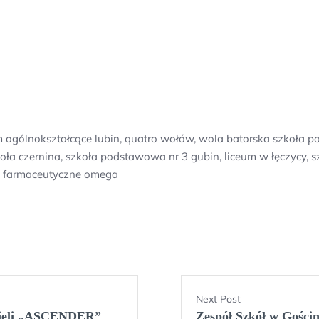
ceum ogólnokształcące lubin, quatro wołów, wola batorska szko
zkoła czernina, szkoła podstawowa nr 3 gubin, liceum w łęczycy,
m farmaceutyczne omega
Next Post
cieli „ASCENDER”
Zespół Szkół w Gości