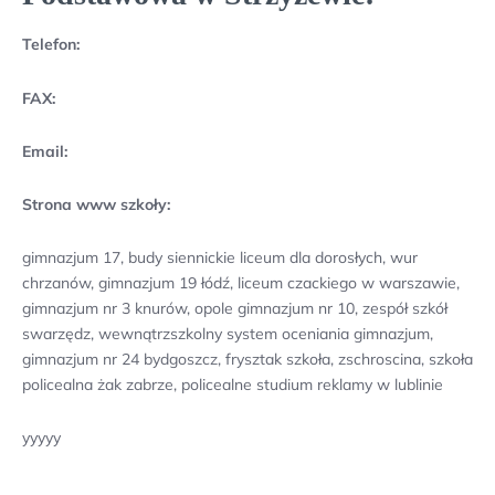
Telefon:
FAX:
Email:
Strona www szkoły:
gimnazjum 17, budy siennickie liceum dla dorosłych, wur
chrzanów, gimnazjum 19 łódź, liceum czackiego w warszawie,
gimnazjum nr 3 knurów, opole gimnazjum nr 10, zespół szkół
swarzędz, wewnątrzszkolny system oceniania gimnazjum,
gimnazjum nr 24 bydgoszcz, frysztak szkoła, zschroscina, szkoła
policealna żak zabrze, policealne studium reklamy w lublinie
yyyyy