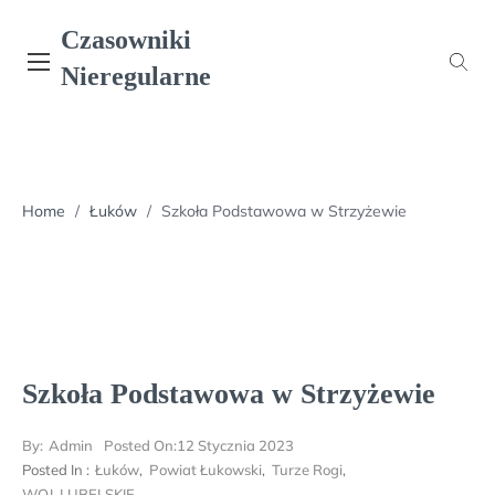
Skip
Czasowniki
to
content
Nieregularne
Home
/
Łuków
/
Szkoła Podstawowa w Strzyżewie
Szkoła Podstawowa w Strzyżewie
By:
Admin
Posted On:
12 Stycznia 2023
Posted In :
Łuków
,
Powiat Łukowski
,
Turze Rogi
,
WOJ. LUBELSKIE