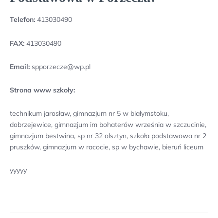
Telefon:
413030490
FAX:
413030490
Email:
spporzecze@wp.pl
Strona www szkoły:
technikum jarosław, gimnazjum nr 5 w białymstoku,
dobrzejewice, gimnazjum im bohaterów września w szczucinie,
gimnazjum bestwina, sp nr 32 olsztyn, szkoła podstawowa nr 2
pruszków, gimnazjum w racocie, sp w bychawie, bieruń liceum
yyyyy