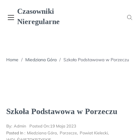
Skip
Czasowniki
to
content
Nieregularne
Home
/
Miedziana Góra
/
Szkoła Podstawowa w Porzeczu
Szkoła Podstawowa w Porzeczu
By:
Admin
Posted On:
19 Maja 2023
Posted In :
Miedziana Góra
,
Porzecze
,
Powiat Kielecki
,
WOJ. ŚWIĘTOKRZYSKIE