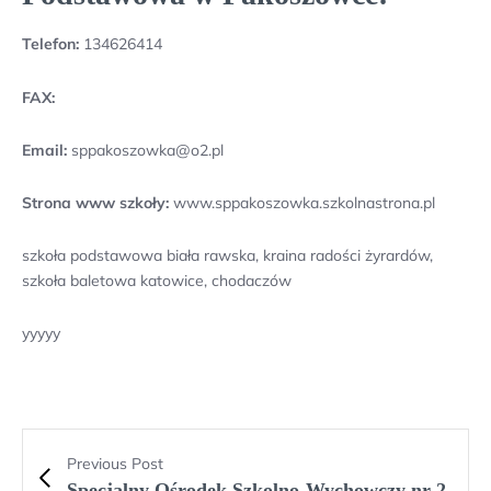
Telefon:
134626414
FAX:
Email:
sppakoszowka@o2.pl
Strona www szkoły:
www.sppakoszowka.szkolnastrona.pl
szkoła podstawowa biała rawska, kraina radości żyrardów,
szkoła baletowa katowice, chodaczów
yyyyy
Previous Post
Specjalny Ośrodek Szkolno-Wychowczy nr 2