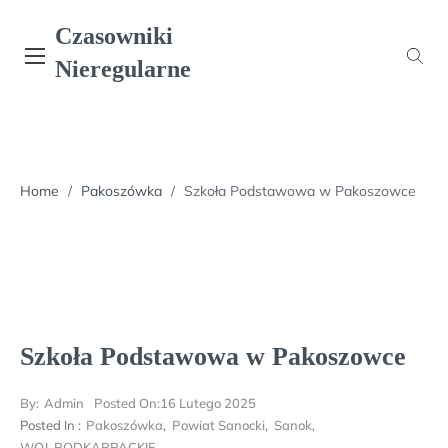
Skip
Czasowniki
to
content
Nieregularne
Home
/
Pakoszówka
/
Szkoła Podstawowa w Pakoszowce
Szkoła Podstawowa w Pakoszowce
By:
Admin
Posted On:
16 Lutego 2025
Posted In :
Pakoszówka
,
Powiat Sanocki
,
Sanok
,
WOJ. PODKARPACKIE