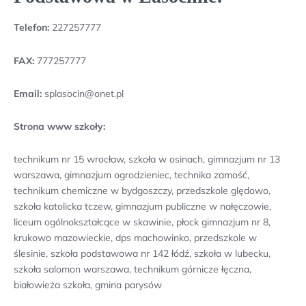
Telefon:
227257777
FAX:
777257777
Email:
splasocin@onet.pl
Strona www szkoły:
technikum nr 15 wrocław, szkoła w osinach, gimnazjum nr 13
warszawa, gimnazjum ogrodzieniec, technika zamość,
technikum chemiczne w bydgoszczy, przedszkole ględowo,
szkoła katolicka tczew, gimnazjum publiczne w nałęczowie,
liceum ogólnokształcące w skawinie, płock gimnazjum nr 8,
krukowo mazowieckie, dps machowinko, przedszkole w
ślesinie, szkoła podstawowa nr 142 łódź, szkoła w lubecku,
szkoła salomon warszawa, technikum górnicze łęczna,
białowieża szkoła, gmina parysów