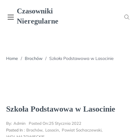
Skip
Czasowniki
to
content
Nieregularne
Home
/
Brochów
/
Szkoła Podstawowa w Lasocinie
Szkoła Podstawowa w Lasocinie
By:
Admin
Posted On:
25 Stycznia 2022
Posted In :
Brochów
,
Lasocin
,
Powiat Sochaczewski
,
WOJ. MAZOWIECKIE