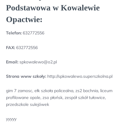
Podstawowa w Kowalewie
Opactwie:
Telefon:
632772556
FAX:
632772556
Email:
spkowalewo@o2.pl
Strona www szkoły:
http://spkowalewo.superszkolna.pl
gim 7 zamosc, ełk szkoła policealna, zs2 bochnia, liceum
profilowane opole, zso płońsk, zespół szkół tułowice,
przedszkole sulejówek
yyyyy