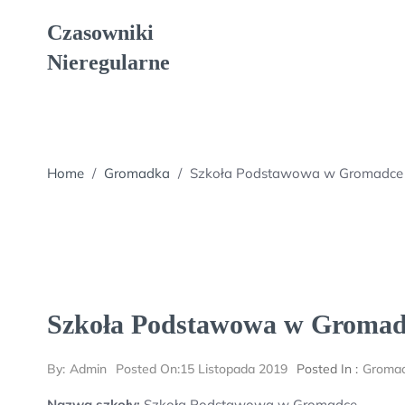
Skip
Czasowniki
to
content
Nieregularne
Home
/
Gromadka
/
Szkoła Podstawowa w Gromadce
Szkoła Podstawowa w Gromad
By:
Admin
Posted On:
15 Listopada 2019
Posted In :
Groma
Nazwa szkoły:
Szkoła Podstawowa w Gromadce