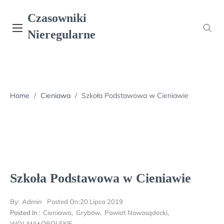
Skip
Czasowniki
to
content
Nieregularne
Home
/
Cieniawa
/
Szkoła Podstawowa w Cieniawie
Szkoła Podstawowa w Cieniawie
By:
Admin
Posted On:
20 Lipca 2019
Posted In :
Cieniawa
,
Grybów
,
Powiat Nowosądecki
,
WOJ. MAŁOPOLSKIE