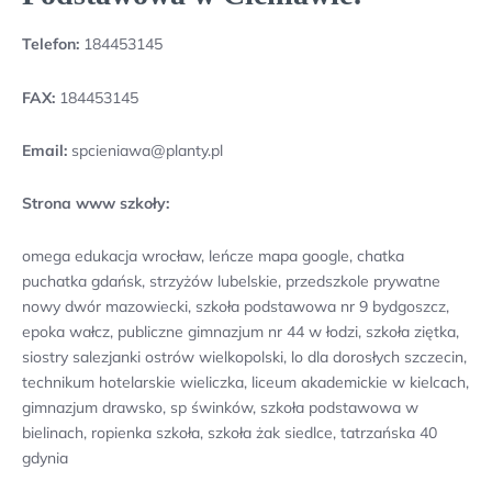
Telefon:
184453145
FAX:
184453145
Email:
spcieniawa@planty.pl
Strona www szkoły:
omega edukacja wrocław, leńcze mapa google, chatka
puchatka gdańsk, strzyżów lubelskie, przedszkole prywatne
nowy dwór mazowiecki, szkoła podstawowa nr 9 bydgoszcz,
epoka wałcz, publiczne gimnazjum nr 44 w łodzi, szkoła ziętka,
siostry salezjanki ostrów wielkopolski, lo dla dorosłych szczecin,
technikum hotelarskie wieliczka, liceum akademickie w kielcach,
gimnazjum drawsko, sp świnków, szkoła podstawowa w
bielinach, ropienka szkoła, szkoła żak siedlce, tatrzańska 40
gdynia