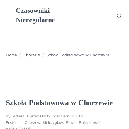
Skip
Czasowniki
to
content
Nieregularne
Home
/
Chorzew
/
Szkoła Podstawowa w Chorzewie
Szkoła Podstawowa w Chorzewie
By:
Admin
Posted On:
19 Października 2020
Posted In :
Chorzew
,
Kiełczygłów
,
Powiat Pajęczański
,
WOJ. ŁÓDZKIE