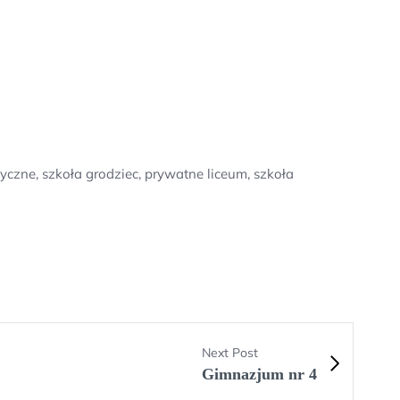
czne, szkoła grodziec, prywatne liceum, szkoła
ń
Next Post
Gimnazjum nr 4