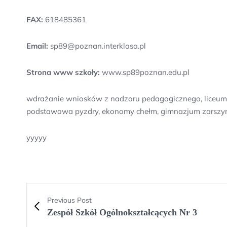
FAX:
618485361
Email:
sp89@poznan.interklasa.pl
Strona www szkoły:
www.sp89poznan.edu.pl
wdrażanie wniosków z nadzoru pedagogicznego, liceum dl
podstawowa pyzdry, ekonomy chełm, gimnazjum zarszyn, 
yyyyy
Previous Post
Zespół Szkół Ogólnokształcących Nr 3