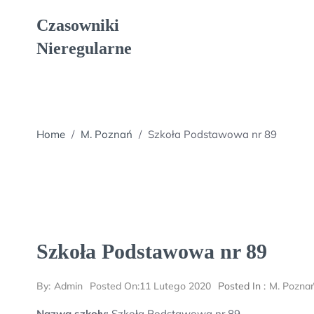
Skip
Czasowniki
to
content
Nieregularne
Home
/
M. Poznań
/
Szkoła Podstawowa nr 89
Szkoła Podstawowa nr 89
By:
Admin
Posted On:
11 Lutego 2020
Posted In :
M. Pozna
Nazwa szkoły:
Szkoła Podstawowa nr 89