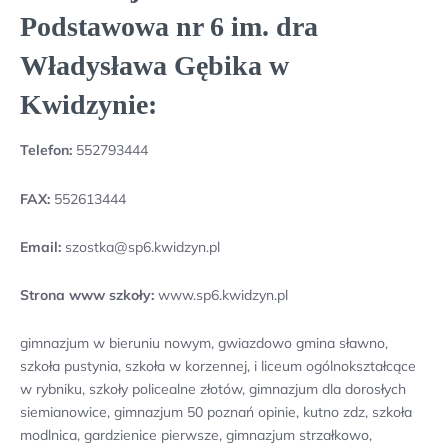
Podstawowa nr 6 im. dra
Władysława Gębika w
Kwidzynie:
Telefon:
552793444
FAX:
552613444
Email:
szostka@sp6.kwidzyn.pl
Strona www szkoły:
www.sp6.kwidzyn.pl
gimnazjum w bieruniu nowym, gwiazdowo gmina sławno,
szkoła pustynia, szkoła w korzennej, i liceum ogólnokształcące
w rybniku, szkoły policealne złotów, gimnazjum dla dorosłych
siemianowice, gimnazjum 50 poznań opinie, kutno zdz, szkoła
modlnica, gardzienice pierwsze, gimnazjum strzałkowo,