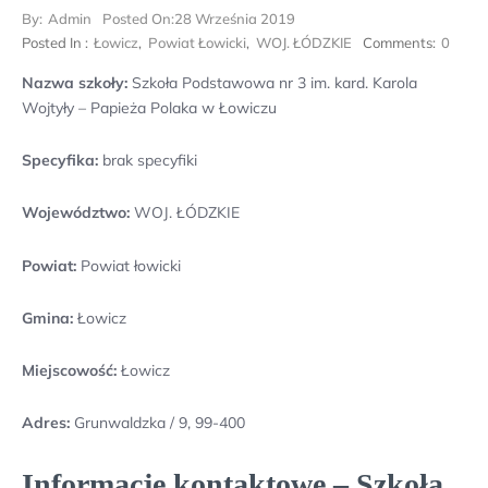
By:
Admin
Posted On:
28 Września 2019
Posted In :
Łowicz
,
Powiat Łowicki
,
WOJ. ŁÓDZKIE
Comments:
0
Nazwa szkoły:
Szkoła Podstawowa nr 3 im. kard. Karola
Wojtyły – Papieża Polaka w Łowiczu
Specyfika:
brak specyfiki
Województwo:
WOJ. ŁÓDZKIE
Powiat:
Powiat łowicki
Gmina:
Łowicz
Miejscowość:
Łowicz
Adres:
Grunwaldzka / 9, 99-400
Informacje kontaktowe – Szkoła