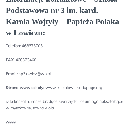
Podstawowa nr 3 im. kard.
Karola Wojtyły – Papieża Polaka
w Łowiczu:
Telefon:
468373703
FAX:
468373468
Email:
sp3lowicz@wp.pl
Strona www szkoły:
www.trojkalowicz.edupage.org
iv lo koszalin, nasze brzdące swarzędz, liceum ogólnokształcące
w myszkowie, sowia wola
yyyyy