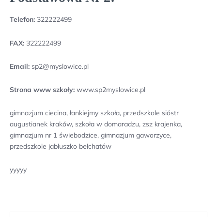
Telefon:
322222499
FAX:
322222499
Email:
sp2@myslowice.pl
Strona www szkoły:
www.sp2myslowice.pl
gimnazjum ciecina, łankiejmy szkoła, przedszkole sióstr
augustianek kraków, szkoła w domaradzu, zsz krajenka,
gimnazjum nr 1 świebodzice, gimnazjum gaworzyce,
przedszkole jabłuszko bełchatów
yyyyy