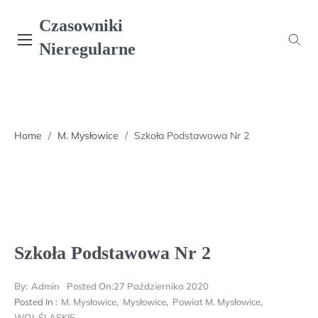
Skip
Czasowniki
to
content
Nieregularne
Home
/
M. Mysłowice
/
Szkoła Podstawowa Nr 2
Szkoła Podstawowa Nr 2
By:
Admin
Posted On:
27 Października 2020
Posted In :
M. Mysłowice
,
Mysłowice
,
Powiat M. Mysłowice
,
WOJ. ŚLĄSKIE