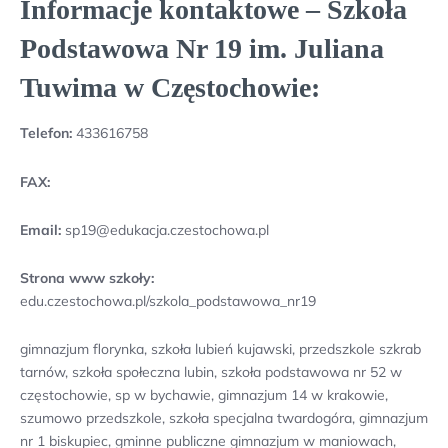
Informacje kontaktowe – Szkoła
Podstawowa Nr 19 im. Juliana
Tuwima w Częstochowie:
Telefon:
433616758
FAX:
Email:
sp19@edukacja.czestochowa.pl
Strona www szkoły:
edu.czestochowa.pl/szkola_podstawowa_nr19
gimnazjum florynka, szkoła lubień kujawski, przedszkole szkrab
tarnów, szkoła społeczna lubin, szkoła podstawowa nr 52 w
częstochowie, sp w bychawie, gimnazjum 14 w krakowie,
szumowo przedszkole, szkoła specjalna twardogóra, gimnazjum
nr 1 biskupiec, gminne publiczne gimnazjum w maniowach,