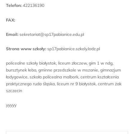
Telefon:
422136190
FAX:
Email:
sekretariat@sp17pabianice.edu.pl
Strona www szkoły:
sp17pabianice.szkoly.lodz.pl
policealne szkoły białystok, liceum złoczew, gim 1 w ndg,
bursztynek łeba, gminne przedszkole w mszanie, gimnazjum
łodygowice, szkoła policealna malbork, centrum kształcenia
praktycznego ruda śląska, liceum nr 9 białystok, centrum żak
szczecin
yyyyy