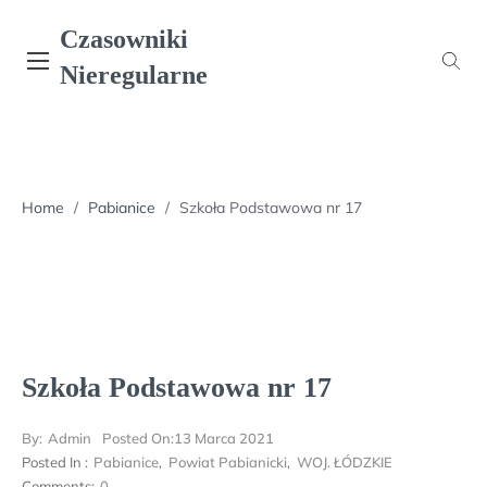
Skip
Czasowniki
to
content
Nieregularne
Home
/
Pabianice
/
Szkoła Podstawowa nr 17
Szkoła Podstawowa nr 17
By:
Admin
Posted On:
13 Marca 2021
Posted In :
Pabianice
,
Powiat Pabianicki
,
WOJ. ŁÓDZKIE
Comments:
0