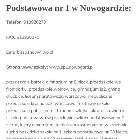
Podstawowa nr 1 w Nowogardzie:
Telefon:
913926270
FAX:
913926271
Email:
szp1now@wp.pl
Strona www szkoły:
www.sp1.nowogard.pl
przedszkole bartek, gimnazjum nr 8 płock, przedszkole we
fromborku, przedszkole wojnowice, gimnazjum jp2, gmina
drużbice, liceum narutowicza warszawa, niepubliczne
przedszkole krasnoludki warszawa, mietniów szkoła,
przedszkole publiczne nr 1 radom, szkoła sokrates zawiercie,
szkoła podstawowa w przecławiu, szkoła podstawowa nr 2
sierpc, łejery gimnazjum, technikum kosmetyczne w krakowie,
sucha beskidzka szkoła nr 1, szkoła podstawowa nr 28 kielce,