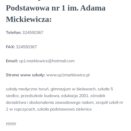
Podstawowa nr 1 im. Adama
Mickiewicza:
Telefon:
324550367
FAX:
324550367
Email:
sp1.marklowice@hotmail.com
Strona www szkoły:
www.sp1marklowice.pl
szkoły medyczne toruń, gimnazjum w bielawach, szkoła 5
siedlce, przedszkole kudowa, edukacja 2001. ośrodek
doradztwa i doskonalenia zawodowego radom, zespół szkół nr
2 w ropczycach, szkoła podstawowa zielenice
yyyyy