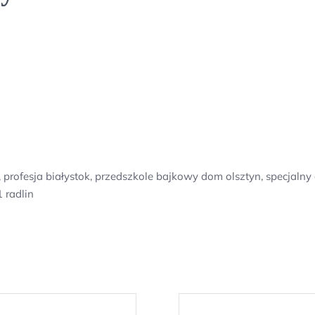
t, profesja białystok, przedszkole bajkowy dom olsztyn, specja
 radlin