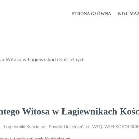
STRONA GŁÓWNA
WOJ. MA
o Witosa w Łagiewnikach Kościelnych
ntego Witosa w Łagiewnikach Kośc
o
,
Łagiewniki Kościelne
,
Powiat Gnieźnieński
,
WOJ. WIELKOPOLSKI
sa w Łagiewnikach Kościelnych