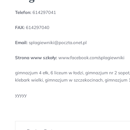
Telefon:
614297041
FAX:
614297040
Email:
splagiewniki@poczta.onet.pl
Strona www szkoły:
www.facebook.com/splagiewniki
gimnazjum 4 ełk, 6 liceum w łodzi, gimnazjum nr 2 sopo
klebark wielki, gimnazjum w szczekocinach, gimnazjum 1
yyyyy