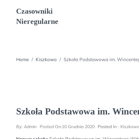
Skip
Czasowniki
to
content
Nieregularne
Home
/
Kiszkowo
/
Szkoła Podstawowa im. Wincenteg
Szkoła Podstawowa im. Wince
By:
Admin
Posted On:
10 Grudnia 2020
Posted In :
Kiszkow
Nazwa szkoły:
Szkoła Podstawowa im. Wincentego Wito