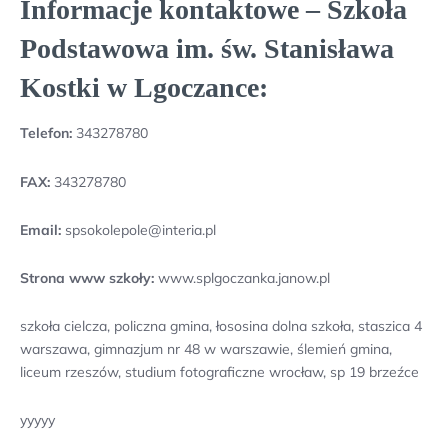
Informacje kontaktowe – Szkoła
Podstawowa im. św. Stanisława
Kostki w Lgoczance:
Telefon:
343278780
FAX:
343278780
Email:
spsokolepole@interia.pl
Strona www szkoły:
www.splgoczanka.janow.pl
szkoła cielcza, policzna gmina, łososina dolna szkoła, staszica 4
warszawa, gimnazjum nr 48 w warszawie, ślemień gmina,
liceum rzeszów, studium fotograficzne wrocław, sp 19 brzeźce
yyyyy