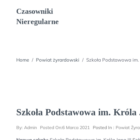
Skip
Czasowniki
to
content
Nieregularne
Home
/
Powiat żyrardowski
/
Szkoła Podstawowa im. K
Szkoła Podstawowa im. Króla 
By:
Admin
Posted On:
6 Marca 2021
Posted In :
Powiat Żyra
Nazwa szkoły:
Szkoła Podstawowa im. Króla Jana III So