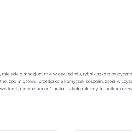
k, miejskie gimnazjum nr 4 w oświęcimiu, rybnik szkoła muzyc
no, zpo miąsowa, przedszkole kamyczek koszalin, zsoiz w czyzewi
a turek, gimnazjum nr 1 police, szkoła rokiciny, technikum cze