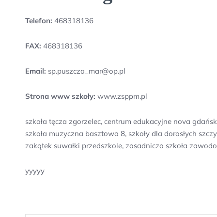
Telefon:
468318136
FAX:
468318136
Email:
sp.puszcza_mar@op.pl
Strona www szkoły:
www.zsppm.pl
szkoła tęcza zgorzelec, centrum edukacyjne nova gdańs
szkoła muzyczna basztowa 8, szkoły dla dorosłych szczyt
zakątek suwałki przedszkole, zasadnicza szkoła zawodow
yyyyy