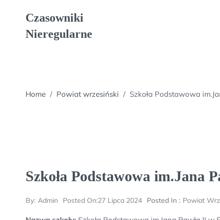
Skip
Czasowniki
to
content
Nieregularne
Home
/
Powiat wrzesiński
/
Szkoła Podstawowa im.Ja
Szkoła Podstawowa im.Jana P
By:
Admin
Posted On:
27 Lipca 2024
Posted In :
Powiat Wrz
Nazwa szkoły:
Szkoła Podstawowa im.Jana Pawła II w 