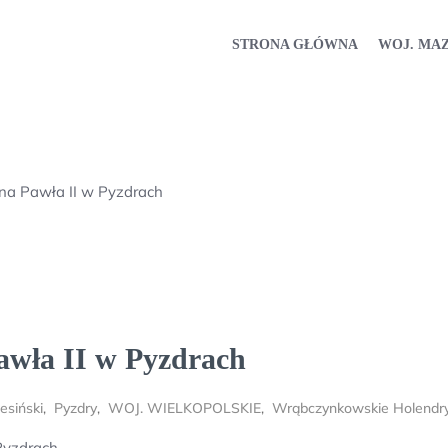
STRONA GŁÓWNA
WOJ. MA
na Pawła II w Pyzdrach
awła II w Pyzdrach
esiński
,
Pyzdry
,
WOJ. WIELKOPOLSKIE
,
Wrąbczynkowskie Holendr
Pyzdrach