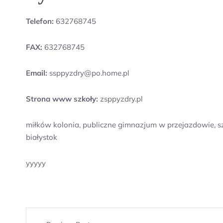
Telefon:
632768745
FAX:
632768745
Email:
ssppyzdry@po.home.pl
Strona www szkoły:
zsppyzdry.pl
miłków kolonia, publiczne gimnazjum w przejazdowie, s
białystok
yyyyy