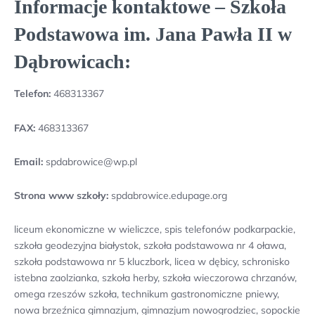
Informacje kontaktowe – Szkoła
Podstawowa im. Jana Pawła II w
Dąbrowicach:
Telefon:
468313367
FAX:
468313367
Email:
spdabrowice@wp.pl
Strona www szkoły:
spdabrowice.edupage.org
liceum ekonomiczne w wieliczce, spis telefonów podkarpackie,
szkoła geodezyjna białystok, szkoła podstawowa nr 4 oława,
szkoła podstawowa nr 5 kluczbork, licea w dębicy, schronisko
istebna zaolzianka, szkoła herby, szkoła wieczorowa chrzanów,
omega rzeszów szkoła, technikum gastronomiczne pniewy,
nowa brzeźnica gimnazjum, gimnazjum nowogrodziec, sopockie