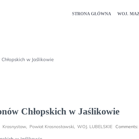
STRONA GŁÓWNA
WOJ. MA
Chłopskich w Jaślikowie
onów Chłopskich w Jaślikowie
,
Krasnystaw
,
Powiat Krasnostawski
,
WOJ. LUBELSKIE
Comments:
skich w Jaślikowie