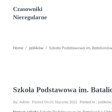
Skip
Czasowniki
to
content
Nieregularne
Home
/
Jaślików
/
Szkoła Podstawowa im. Batalionów 
Szkoła Podstawowa im. Batali
By:
Admin
Posted On:
21 Stycznia 2022
Posted In :
Jaślików
Nazwa szkoły:
Szkoła Podstawowa im. Batalionów Chłop