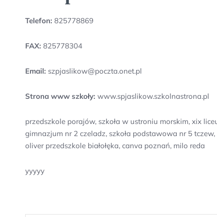
Telefon:
825778869
FAX:
825778304
Email:
szpjaslikow@poczta.onet.pl
Strona www szkoły:
www.spjaslikow.szkolnastrona.pl
przedszkole porajów, szkoła w ustroniu morskim, xix li
gimnazjum nr 2 czeladz, szkoła podstawowa nr 5 tczew,
oliver przedszkole białołęka, canva poznań, milo reda
yyyyy