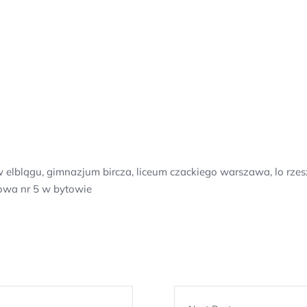
1 w elblągu, gimnazjum bircza, liceum czackiego warszawa, lo rze
wowa nr 5 w bytowie