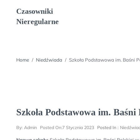
Skip
Czasowniki
to
content
Nieregularne
Home
/
Niedźwiada
/
Szkoła Podstawowa im. Baśni Po
Szkoła Podstawowa im. Baśni P
By:
Admin
Posted On:
7 Stycznia 2023
Posted In :
Niedźwia
Nazwa szkoły:
Szkoła Podstawowa im. Baśni Polskiej w