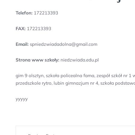
Telefon:
172213393
FAX:
172213393
Email:
spniedzwiadadolna@gmail.com
Strona www szkoły:
niedzwiada.edu.pl
gim 9 olsztyn, szkoła policealna fama, zespół szkół nr 
przedszkole rytro, lubin gimnazjum nr 4, szkoła podsta
yyyyy