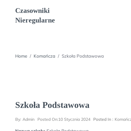
Skip
Czasowniki
to
content
Nieregularne
Home
/
Komańcza
/
Szkoła Podstawowa
Szkoła Podstawowa
By:
Admin
Posted On:
10 Stycznia 2024
Posted In :
Komańc
Nazwa szkoły:
Szkoła Podstawowa